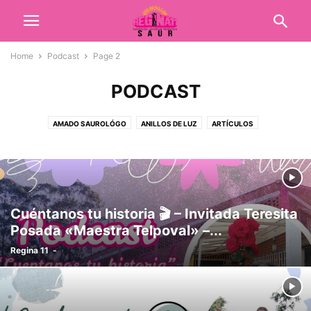
Home
Podcast
Page 2
PODCAST
AMADO SAUROLÓGO
ANILLOS DE LUZ
ARTÍCULOS
COLEGIO FUNDACIÓN SAUR
CORPORATIVO
DEL 1936 AL 1945
DEL 1946 AL 1955
DEL 1956 AL 1965
DEL 1966 AL 1975
DEL 1976 AL 1985
DEL 1986 AL 1995
DEL 1996 AL 2005
DEL 2006 AL 2015
DEL 2016 AL 2021
EL TERRICOLA
Cuéntanos tu historia 🎬 – Invitada Teresita
FUNDACIÓN SAUR
GALERIA FOTOGRÁFICA
LIBROS
MAESTROS
Posada «Maestra Telpoval» –...
MULTIMEDIA
PLAN DE GOBIERNO
PODCAST
POEMAS
PROFECÍAS
Regina 11
-
RADIO REGINA "11"
REGINA "11" S.A.S.
REGINA 11 SAS
REGINA LISKA BETANCUR
RELISKA S.A.S.
RELISKA-SAS
REMINISCENCIAS SAUROLÓGICAS
TESTIMONIOS
TIENDA EVENTOS
TIENDA VIRTUAL
VIDEOS