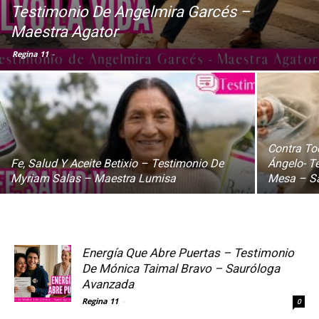
Testimonio De Angelmira Garcés –
Maestra Agator
Regina 11
-
Contra To
Fe, Salud Y Aceite Betixio – Testimonio De
Ángelo- T
Myriam Salas – Maestra Lumisa
Mesa – S
Energía Que Abre Puertas – Testimonio
De Mónica Taimal Bravo – Sauróloga
Avanzada
Regina 11
-
0