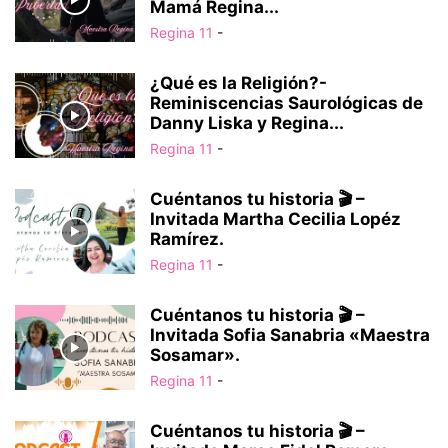
Mamá Regina...
Regina 11
-
¿Qué es la Religión?-
Reminiscencias Saurológicas de
Danny Liska y Regina...
Regina 11
-
Cuéntanos tu historia 🎬 –
Invitada Martha Cecilia Lopéz
Ramírez.
Regina 11
-
Cuéntanos tu historia 🎬 –
Invitada Sofia Sanabria «Maestra
Sosamar».
Regina 11
-
Cuéntanos tu historia 🎬 –