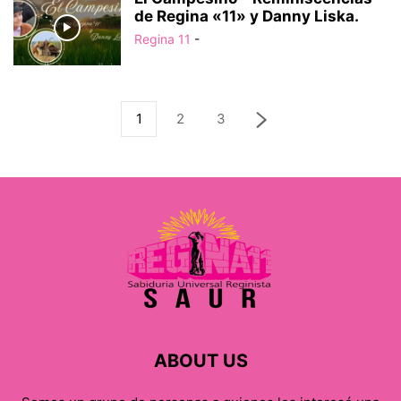
de Regina «11» y Danny Liska.
Regina 11
-
1
2
3
ABOUT US