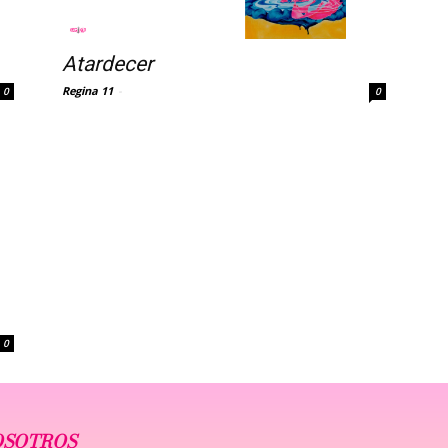
Atardecer
Regina 11
-
0
0
0
OSOTROS