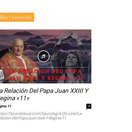
Más Contenido
a Relación Del Papa Juan XXIII Y
egina «11»
gina 11
-
0
tps://soundcloud.com/saurolog-A-On-Line/la-
lacion-Del-Papa-Juan-Xxiii-Y-Regina-11