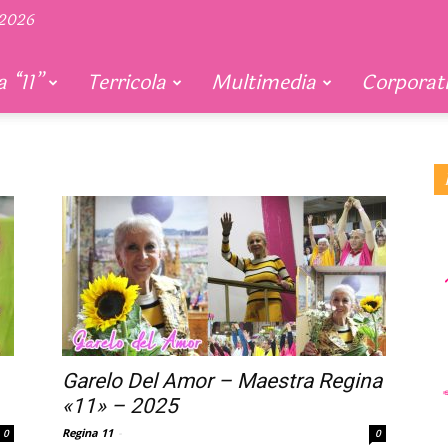
 2026
 “11”
Terricola
Multimedia
Corporat
Garelo Del Amor – Maestra Regina
«11» – 2025
Regina 11
-
0
0