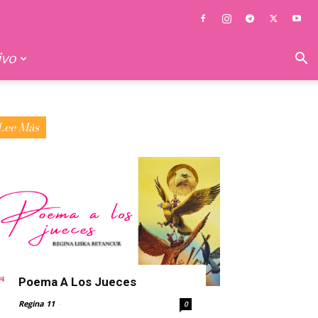
ivo
Lee Más
Poema A Los Jueces
Regina 11
-
0