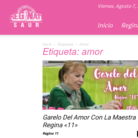
Regina
Viernes, Agosto 7,
11
Inicio
Regina
Inicio
Etiquetas
Amor
Etiqueta: amor
Garelo Del Amor Con La Maestra
Regina «11»
Regina 11
-