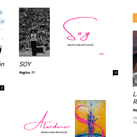
SOY
ón
Regina 11
-
0
0
L
R
Re
Ht
Re