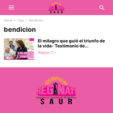
Home
Tags
Bendicion
bendicion
El milagro que guió el triunfo de
la vida- Testimonio de...
Regina 11
-