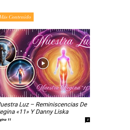
Más Contenido
uestra Luz – Reminiscencias De
egina «11» Y Danny Liska
gina 11
-
0