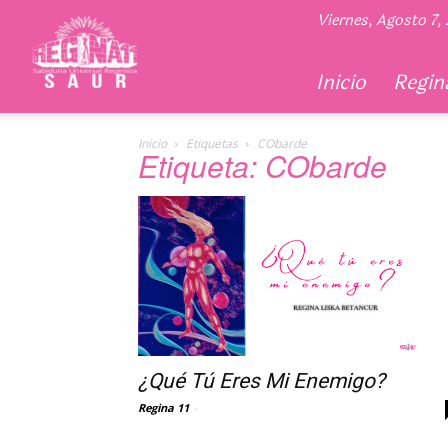
Regina
Viernes, Agosto 7,
11
Inicio
Regina
Inicio
Etiquetas
CObarde
Etiqueta: CObarde
¿Qué Tú Eres Mi Enemigo?
Regina 11
-