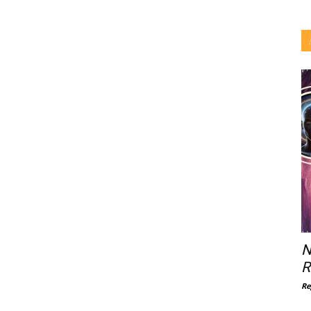
N
R
Re