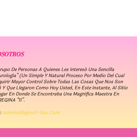
OSOTROS
po De Personas A Quienes Les Interesó Una Sencilla
urología” (un Simple Y Natural Proceso Por Medio Del Cual
quirir Mayor Control Sobre Todas Las Cosas Que Nos Son
 Y Que Llegaron Como Hoy Usted, En Este Instante, Al Sitio
ugar En Donde Se Encontraba Una Magnífica Maestra En
REGINA “11”.
:
Admin@regina11-Sas.com