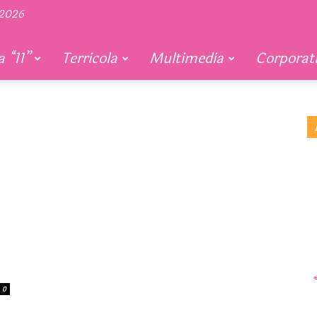
 2026
 “11”
Terricola
Multimedia
Corporat
0