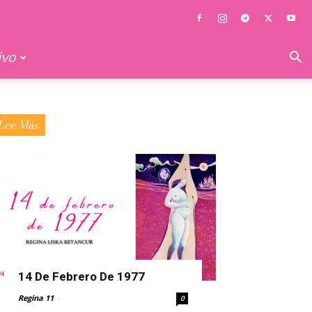
ivo
Lee Más
14 De Febrero De 1977
Regina 11
-
0