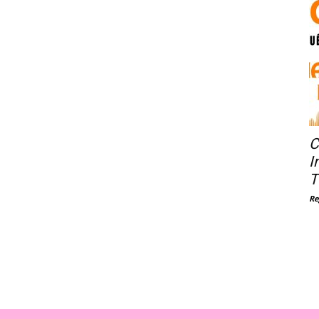
C
I
T
Re