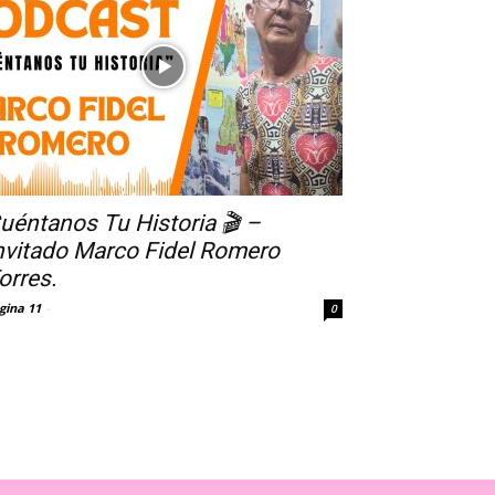
uéntanos Tu Historia 🎬 –
nvitado Marco Fidel Romero
orres.
gina 11
-
0