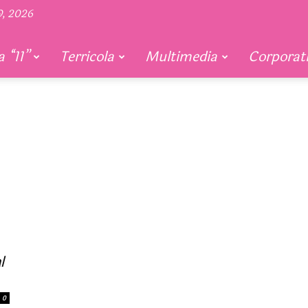
9, 2026
 “11”
Terricola
Multimedia
Corporat
l
0