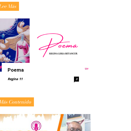
Lee Más
Poema
Regina 11
-
0
Más Contenido