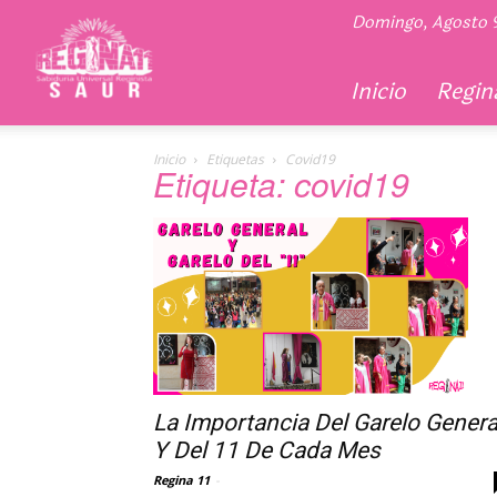
Regina
Domingo, Agosto 
11
Inicio
Regina
Inicio
Etiquetas
Covid19
Etiqueta: covid19
La Importancia Del Garelo Genera
Y Del 11 De Cada Mes
Regina 11
-