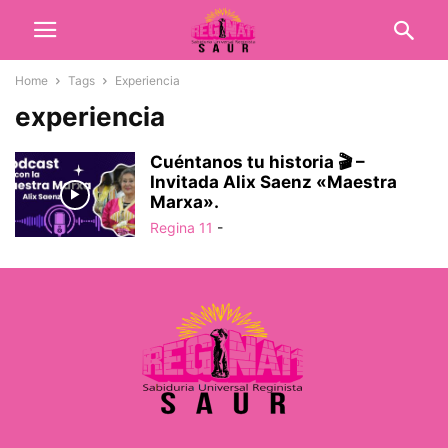
Home
Tags
Experiencia
experiencia
Cuéntanos tu historia 🎬 –
Invitada Alix Saenz «Maestra
Marxa».
Regina 11
-