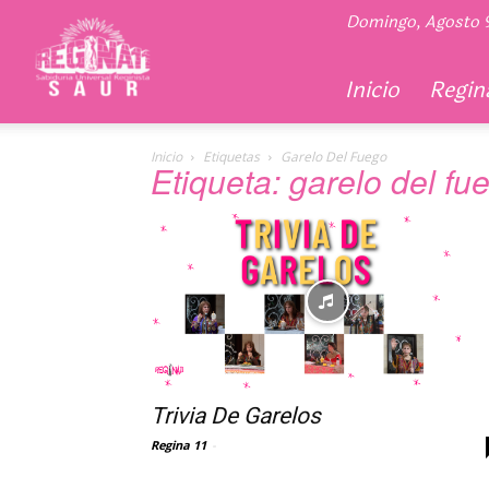
Regina
Domingo, Agosto 
11
Inicio
Regina
Inicio
Etiquetas
Garelo Del Fuego
Etiqueta: garelo del fu
Trivia De Garelos
Regina 11
-