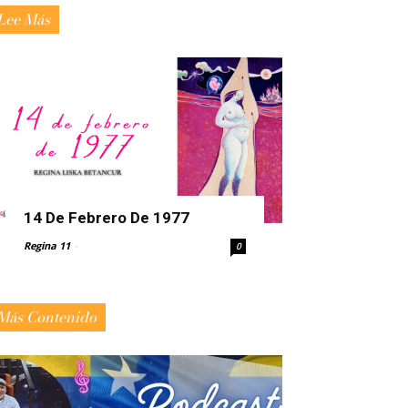
Lee Más
14 De Febrero De 1977
Regina 11
-
0
Más Contenido