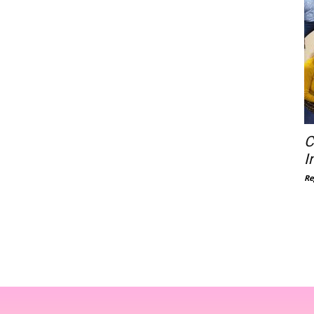
C
I
Re