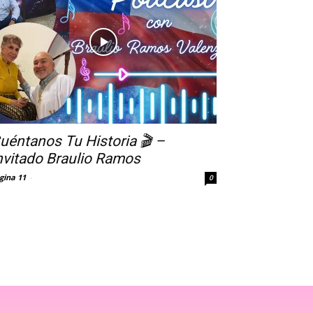
uéntanos Tu Historia 🎬 –
nvitado Braulio Ramos
gina 11
-
0