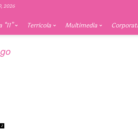
9, 2026
 “11”
Terricola
Multimedia
Corporat
ego
2