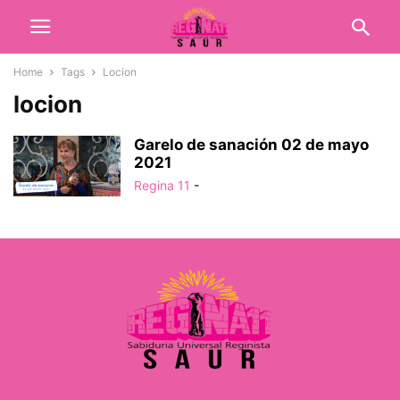
Home
Tags
Locion
locion
Garelo de sanación 02 de mayo
2021
Regina 11
-