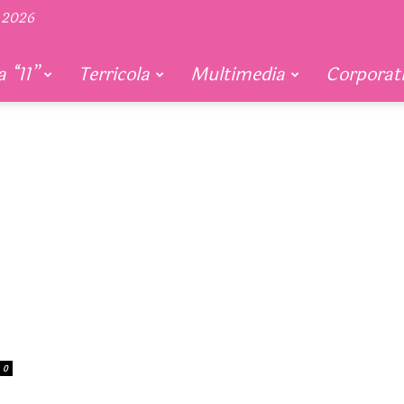
 2026
 “11”
Terricola
Multimedia
Corporat
0