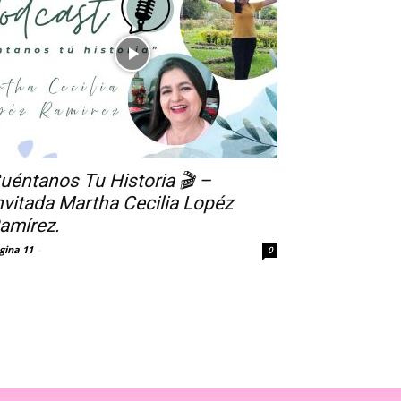
uéntanos Tu Historia 🎬 –
nvitada Martha Cecilia Lopéz
amírez.
gina 11
-
0