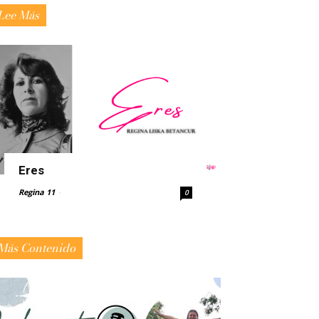
Lee Más
Eres
Regina 11
-
0
Más Contenido