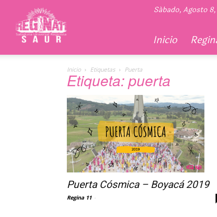
Regina
Sábado, Agosto 8,
11
Inicio
Regina
Inicio
Etiquetas
Puerta
Etiqueta: puerta
Puerta Cósmica – Boyacá 2019
Regina 11
-