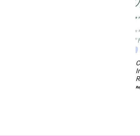
C
I
R
Re