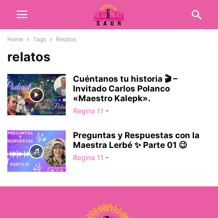
Home
Tags
Relatos
relatos
Cuéntanos tu historia 🎬 –
Invitado Carlos Polanco
«Maestro Kalepk».
Regina 11
-
Preguntas y Respuestas con la
Maestra Lerbé ✨ Parte 01 😉
Regina 11
-