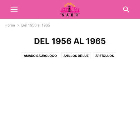
Home
Del 1956 al 1965
DEL 1956 AL 1965
AMADO SAUROLÓGO
ANILLOS DE LUZ
ARTÍCULOS
COLEGIO FUNDACIÓN SAUR
CORPORATIVO
DEL 1936 AL 1945
DEL 1946 AL 1955
DEL 1956 AL 1965
DEL 1966 AL 1975
DEL 1976 AL 1985
DEL 1986 AL 1995
DEL 1996 AL 2005
DEL 2006 AL 2015
DEL 2016 AL 2021
EL TERRICOLA
FUNDACIÓN SAUR
GALERIA FOTOGRÁFICA
LIBROS
MAESTROS
MULTIMEDIA
PLAN DE GOBIERNO
PODCAST
POEMAS
PROFECÍAS
RADIO REGINA "11"
REGINA "11" S.A.S.
REGINA 11 SAS
REGINA LISKA BETANCUR
RELISKA S.A.S.
RELISKA-SAS
REMINISCENCIAS SAUROLÓGICAS
TESTIMONIOS
TIENDA EVENTOS
TIENDA VIRTUAL
VIDEOS