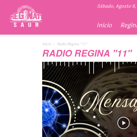
Regina
Sábado, Agosto 8,
11
Inicio
Regina
Inicio
Radio Regina "11"
RADIO REGINA "11"