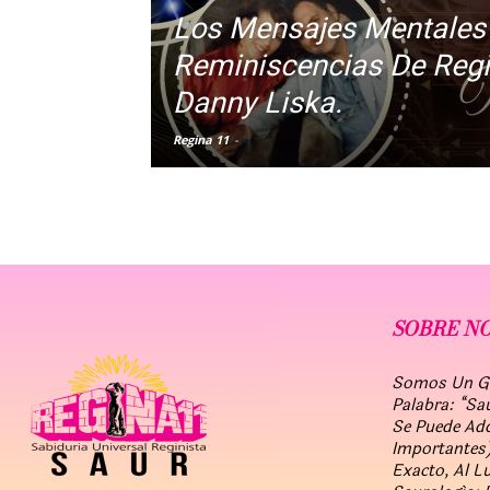
Los Mensajes Mentales
Reminiscencias De Regi
Danny Liska.
Regina 11
-
SOBRE N
Somos Un Gru
Palabra: “Sa
Se Puede Ad
Importantes)
Exacto, Al L