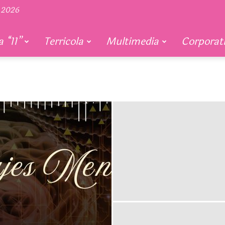
 2026
 “11”
Terricola
Multimedia
Corporat