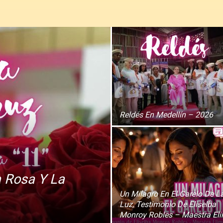
Reldés En Medellín – 2026
a Rosa Y La
Un Milagro En El Garelo De L
Luz, Testimonio De Eliselba
Monroy Robles – Maestra El