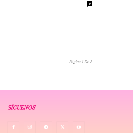
0
Página 1 De 2
SÍGUENOS