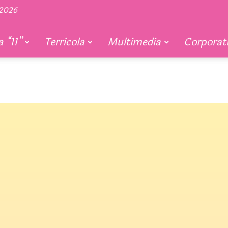
 2026
 “11”
Terricola
Multimedia
Corporat