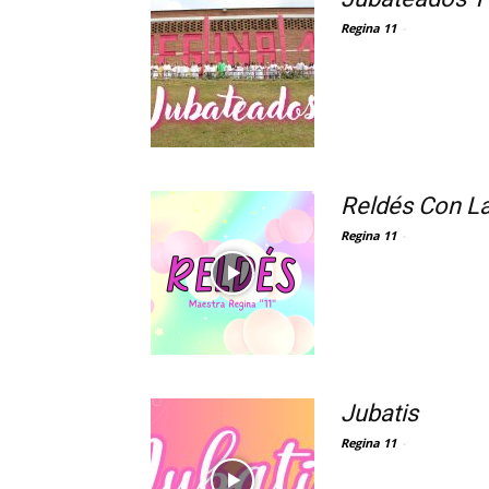
Regina 11
-
Reldés Con La
Regina 11
-
Jubatis
Regina 11
-