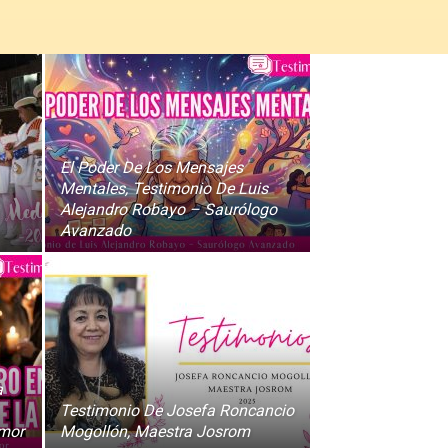
El Poder De Los Mensajes
Mentales, Testimonio De Luis
Alejandro Robayo – Saurólogo
Avanzado
a
Testimonio De Josefa Roncancio
imor
Mogollón, Maestra Josrom