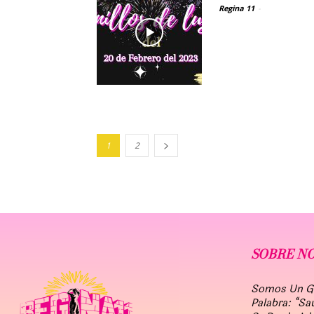
Regina 11
-
1
2
SOBRE N
Somos Un Gru
Palabra: “Sa