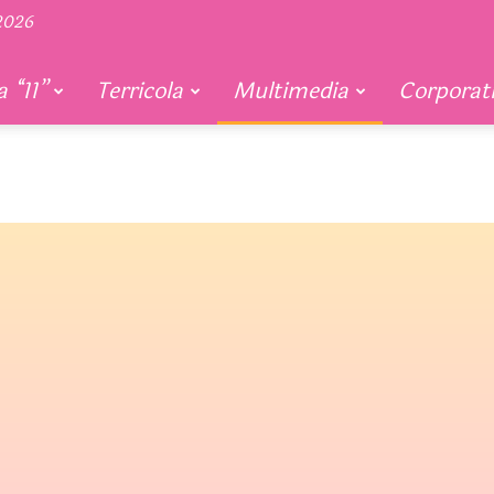
 2026
 “11”
Terricola
Multimedia
Corporat