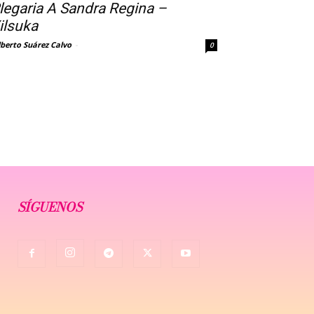
legaria A Sandra Regina –
ilsuka
lberto Suárez Calvo
-
0
SÍGUENOS