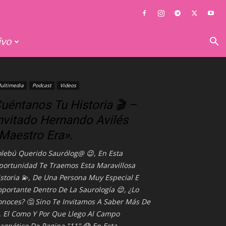
ivo
ultimedia
Podcast
Videos
uéntanos Tu Historia 🎬 –
nvitado Hernando Avilés
Maestro Era».
olebú Querido Saurólog@ 😉, En Esta
portunidad Te Traemos Esta Maravillosa
storia 💫, De Una Persona Muy Especial E
portante Dentro De La Saurología 😌, ¿lo
onoces? 🤔 Sino Te Invitamos A Saber Más De
, El Como Y Por Que Llego Al Campo
agnético De Regina "11" 😱 En Esta