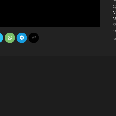
O
No
M
S
"1
Po