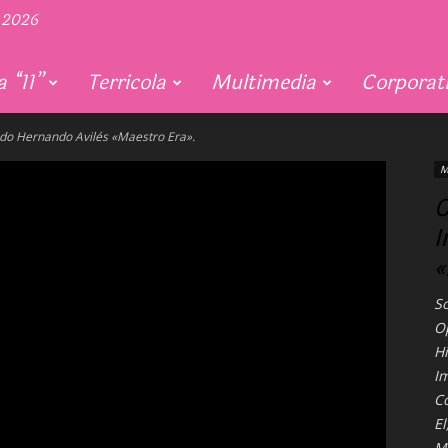
 2026
 “11”
Terricola
Multimedia
Corporat
tado Hernando Avilés «Maestro Era».
M
C
I
«
S
O
Hi
Im
C
El
M