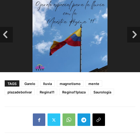
TAGS
Garelo
lluvia
magnetismo
mente
plazadebolivar
Regina11
Regina11plaza
Saurología