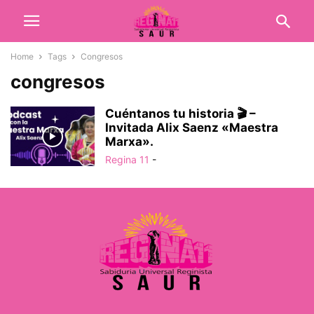
Home
Tags
Congresos
congresos
Cuéntanos tu historia 🎬 –
Invitada Alix Saenz «Maestra
Marxa».
Regina 11
-