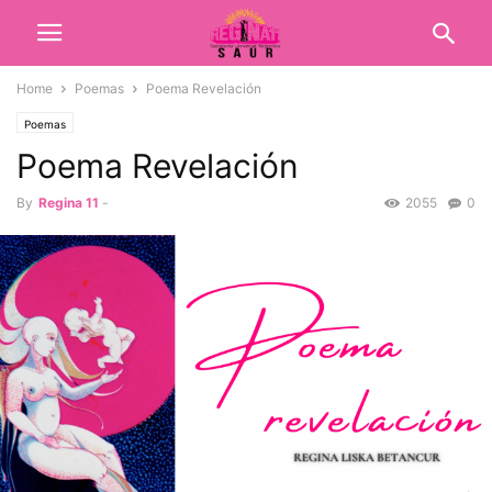
Home
Poemas
Poema Revelación
Poemas
Poema Revelación
By
Regina 11
-
2055
0