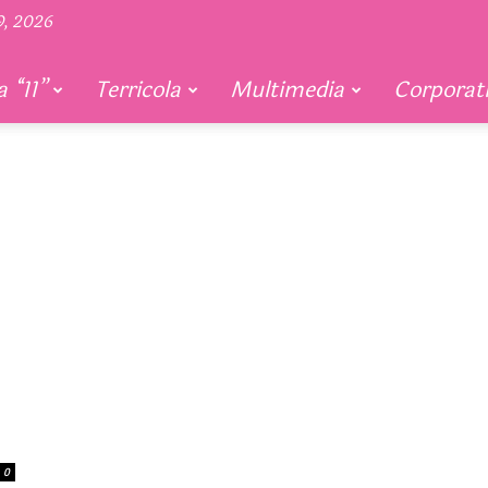
9, 2026
 “11”
Terricola
Multimedia
Corporat
0