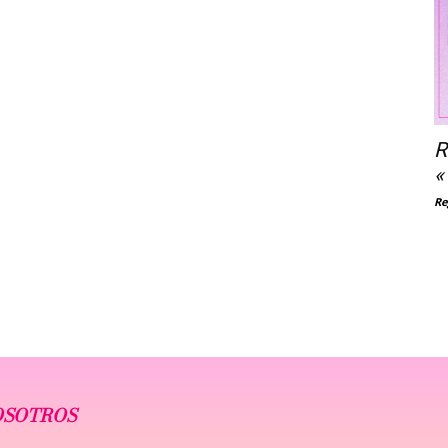
R
«
Re
OSOTROS