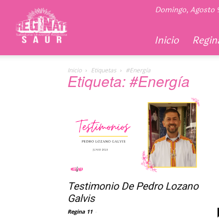
Regina
Domingo, Agosto 
11
Inicio
Regina
Inicio
Etiquetas
#Energía
Etiqueta: #Energía
Testimonio De Pedro Lozano
Galvis
Regina 11
-