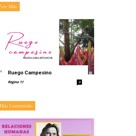
Lee Más
Ruego Campesino
Regina 11
-
0
Más Contenido