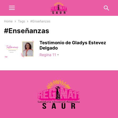
Home
Tags
#Enseñanzas
#Enseñanzas
Testimonio de Gladys Estevez
Delgado
Regina 11
-