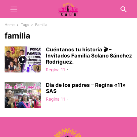
Home
Tags
Familia
familia
Cuéntanos tu historia 🎬 –
Invitados Familia Solano Sánchez
Rodriguez.
Regina 11
-
Día de los padres – Regina «11»
SAS
Regina 11
-