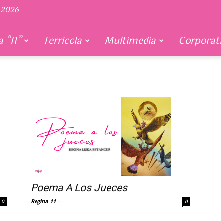
 2026
 “11”
Terricola
Multimedia
Corporat
Poema A Los Jueces
Regina 11
-
0
0