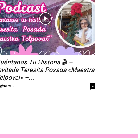
uéntanos Tu Historia 🎬 –
nvitada Teresita Posada «Maestra
elpoval» –...
gina 11
-
0