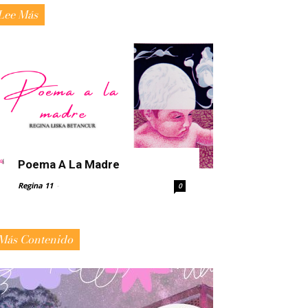
Lee Más
Poema A La Madre
Regina 11
-
0
Más Contenido