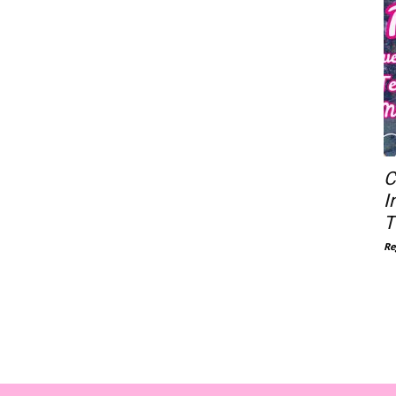
C
I
T
Re