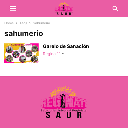
Home
Tags
Sahumerio
sahumerio
Garelo de Sanación
Regina 11
-