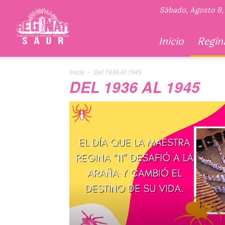
Regina
Sábado, Agosto 8,
11
Inicio
Regina
Inicio
Del 1936 Al 1945
DEL 1936 AL 1945