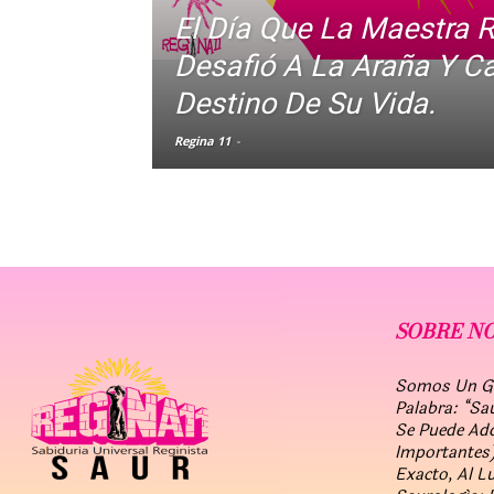
El Día Que La Maestra R
Desafió A La Araña Y C
Destino De Su Vida.
Regina 11
-
SOBRE N
Somos Un Gru
Palabra: “Sa
Se Puede Ad
Importantes)
Exacto, Al L