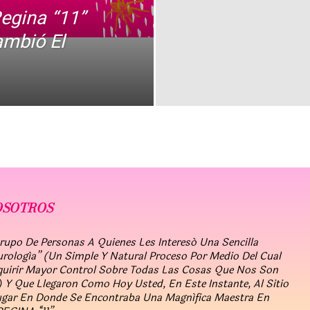
egina “11”
ambió El
OSOTROS
po De Personas A Quienes Les Interesó Una Sencilla
urología” (un Simple Y Natural Proceso Por Medio Del Cual
quirir Mayor Control Sobre Todas Las Cosas Que Nos Son
 Y Que Llegaron Como Hoy Usted, En Este Instante, Al Sitio
ugar En Donde Se Encontraba Una Magnífica Maestra En