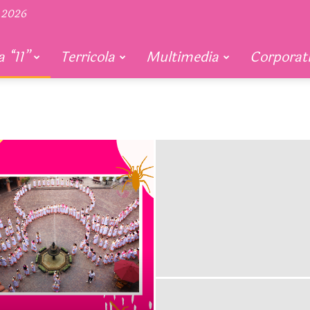
 2026
 “11”
Terricola
Multimedia
Corporat