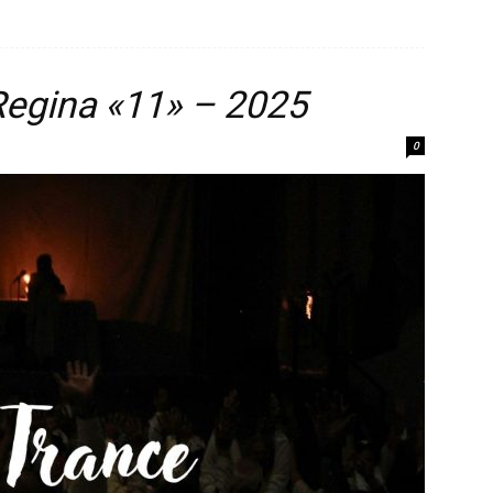
Regina «11» – 2025
0