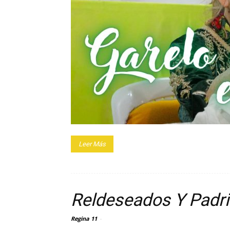
Leer Más
Reldeseados Y Padr
Regina 11
-