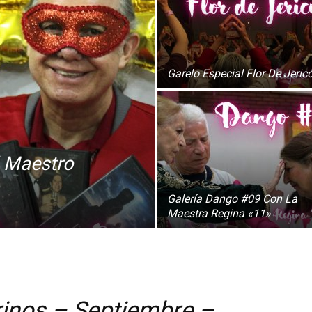
Garelo Especial Flor De Jeric
l Maestro
Galería Dango #09 Con La
Maestra Regina «11»
inos – Septiembre –