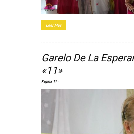
Leer Más
Garelo De La Espera
«11»
Regina 11
-