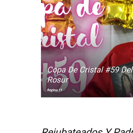
Copa De Cristal #59 De
Rosur
Regina 11
-
Rejubateados Y Padr