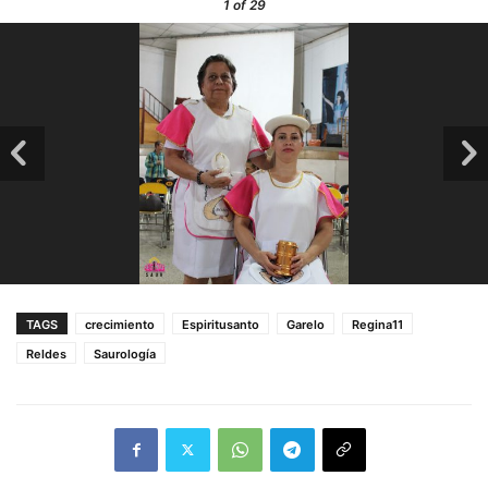
1
of 29
TAGS
crecimiento
Espiritusanto
Garelo
Regina11
Reldes
Saurología