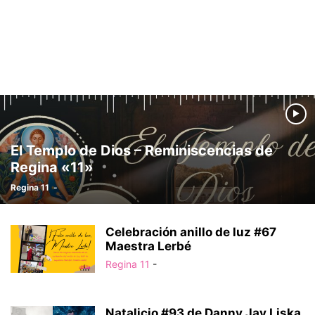
El Templo de Dios – Reminiscencias de
Regina «11»
Regina 11
-
Celebración anillo de luz #67
Maestra Lerbé
Regina 11
-
Natalicio #93 de Danny Jay Liska