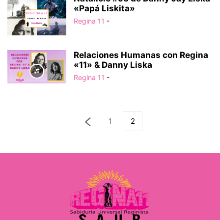
«Papá Liskita»
Regina 11
-
Relaciones Humanas con Regina
«11» & Danny Liska
Regina 11
-
1
2