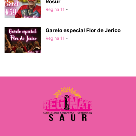
Rosur
Regina 11
-
Garelo especial Flor de Jerico
Regina 11
-