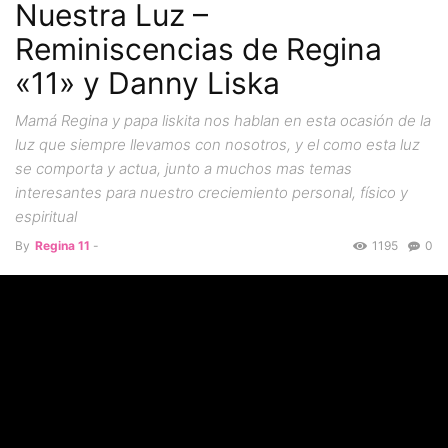
Nuestra Luz –
Reminiscencias de Regina
«11» y Danny Liska
Mamá Regina y papa liskita nos hablan en esta ocasión de la
luz que siempre llevamos con nosotros, y el como esta luz
se comporta y actua, junto a muchos mas temas
interesantes para nuestro creciemiento personal, físico y
espiritual
By
Regina 11
-
1195
0