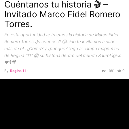
Cuéntanos tu historia 🎬 –
Invitado Marco Fidel Romero
Torres.
En esta oportunidad te traemos la historia de Marco Fidel
Romero Torres ¿lo conoces? 🤔 sino te invitamos a saber
más de el , ¿Como? y ¿por que? llego al campo magnético
de Regina "11" 😱 su historia dentro del mundo Saurológico
❤️🎙🎥
By
Regina 11
-
1981
0