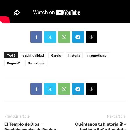
TAGS
espiritualidad
Garelo
historia
magnetismo
Regina11
Saurología
Previous article
Next article
El Templo de Dios –
Cuéntanos tu historia 🎬 –
Reminiscencias de Regina
Invitada Sofia Sanabria