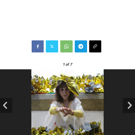
1
of 7