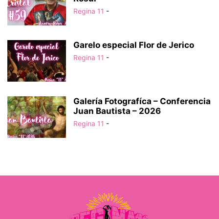
Regina 11
-
Garelo especial Flor de Jerico
Regina 11
-
Galería Fotografíca – Conferencia
Juan Bautista – 2026
Regina 11
-