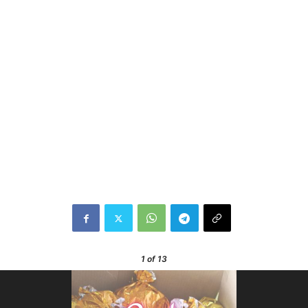
1
of 13