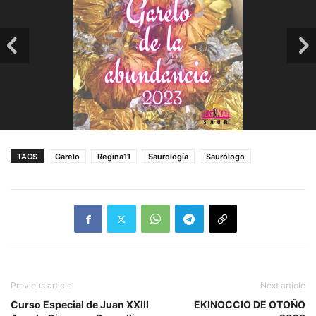
TAGS
Garelo
Regina11
Saurología
Saurólogo
Previous article
Next article
Curso Especial de Juan XXIII
EKINOCCIO DE OTOÑO