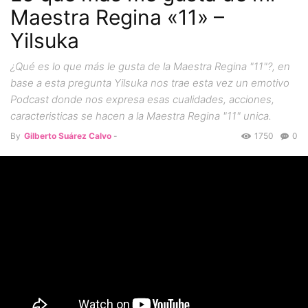
Maestra Regina «11» –
Yilsuka
¿Qué es lo que más le gusta de la Maestra Regina "11"?, en
base a esta pregunta Yilsuka nos trae esta vez un emotivo
Podcast donde nos expresa esas cualidades, acciones,
caracteristicas se hacen a la Maestra Regina "11" unica.
By
Gilberto Suárez Calvo
-
1750
0