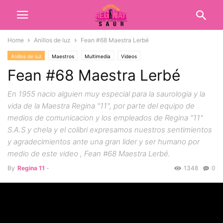
Home
Anillos de luz
Fean #68 Maestra Lerbé
Anillos de luz
Maestros
Multimedia
Videos
Fean #68 Maestra Lerbé
En 1955 nacio alguien muy especial para la saurologia y la
vida de la Maestra Regina "11", por parte del equipo de
medios de comunicacion y los empleados de Regina "11"
S.A.S y chela y el colibri expresamos nuestros sentimientos
y agradecimientos ante una gran lider y ser humano por
medio de este video , Fean #68 Maestra Lerbé.
By
Regina 11
-
1348
0