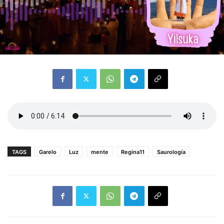
TAGS
Garelo
Luz
mente
Regina11
Saurología