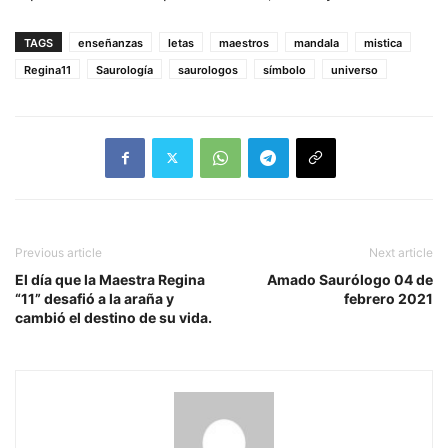
TAGS
enseñanzas
letas
maestros
mandala
mistica
Regina11
Saurología
saurologos
símbolo
universo
Previous article
Next article
El día que la Maestra Regina
Amado Saurólogo 04 de
“11” desafió a la araña y
febrero 2021
cambió el destino de su vida.