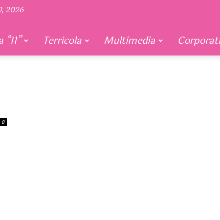
9, 2026
 “11”
Terricola
Multimedia
Corporat
0