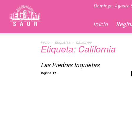
Regina
Domingo, Agosto 
11
Inicio
Regina
Inicio
Etiquetas
California
Etiqueta: California
Las Piedras Inquietas
Regina 11
-