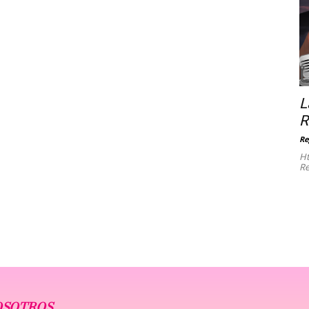
L
R
Re
Ht
Re
OSOTROS