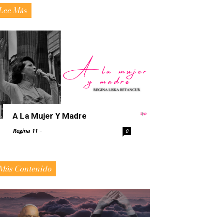
Lee Más
A La Mujer Y Madre
Regina 11
-
0
Más Contenido