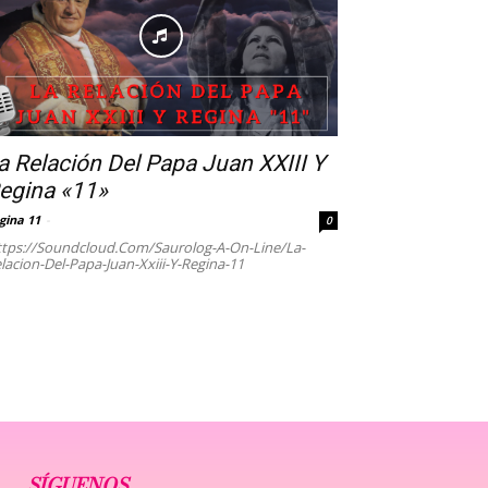
a Relación Del Papa Juan XXIII Y
egina «11»
gina 11
-
0
tps://soundcloud.com/saurolog-A-On-Line/la-
lacion-Del-Papa-Juan-Xxiii-Y-Regina-11
SÍGUENOS