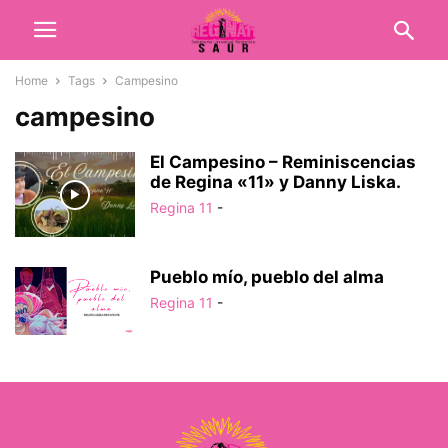
Home
Tags
Campesino
campesino
El Campesino – Reminiscencias
de Regina «11» y Danny Liska.
Regina 11
-
Pueblo mío, pueblo del alma
Regina 11
-