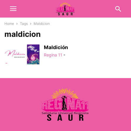
Home
Tags
Maldicion
maldicion
Maldición
Regina 11
-