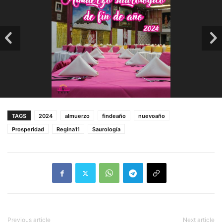
TAGS
2024
almuerzo
findeaño
nuevoaño
Prosperidad
Regina11
Saurología
Previous article
Next article