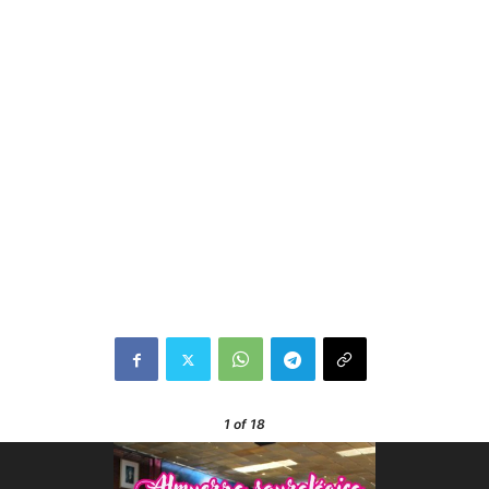
1
of 18