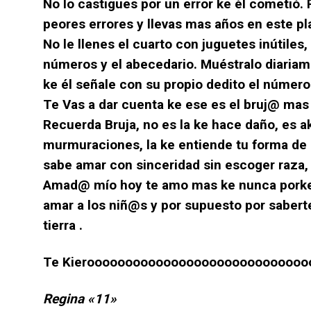
No lo castigues por un error ke él cometió
peores errores y llevas mas años en este pl
No le llenes el cuarto con juguetes inútiles,
números y el abecedario. Muéstralo diariam
ke él señale con su propio dedito el número o
Te Vas a dar cuenta ke ese es el bruj@ mas
Recuerda Bruja, no es la ke hace daño, es ak
murmuraciones, la ke entiende tu forma de p
sabe amar con sinceridad sin escoger raza, e
Amad@ mío hoy te amo mas ke nunca porke 
amar a los niñ@s y por supuesto por saber
tierra .
Te Kieroooooooooooooooooooooooooooo
Regina «11»