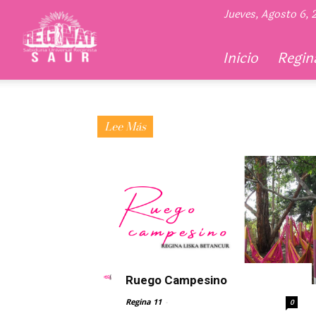
Regina
Jueves, Agosto 6,
11
Inicio
Regina
Lee Más
Ruego Campesino
Regina 11
-
0