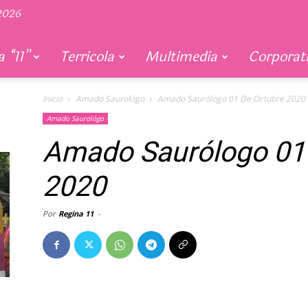
 2026
 “11”
Terricola
Multimedia
Corporat
Inicio
Amado Saurológo
Amado Saurólogo 01 De Octubre 2020
Amado Saurológo
Amado Saurólogo 01
2020
Por
Regina 11
-