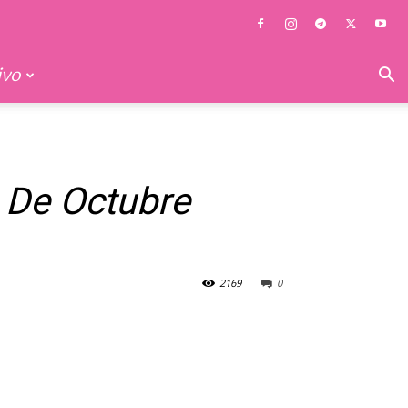
ivo
 De Octubre
2169
0