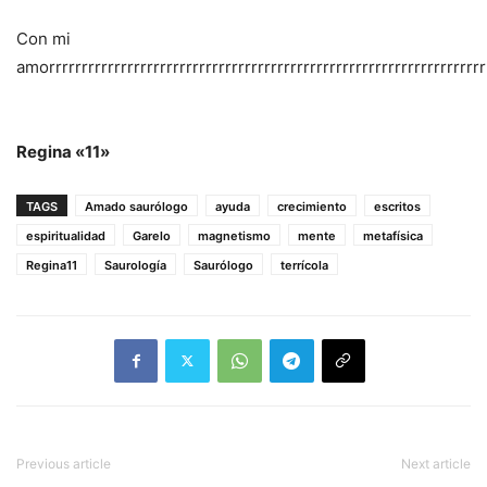
Con mi
amorrrrrrrrrrrrrrrrrrrrrrrrrrrrrrrrrrrrrrrrrrrrrrrrrrrrrrrrrrrrrrrrrrr
Regina «11»
TAGS
Amado saurólogo
ayuda
crecimiento
escritos
espiritualidad
Garelo
magnetismo
mente
metafísica
Regina11
Saurología
Saurólogo
terrícola
Previous article
Next article