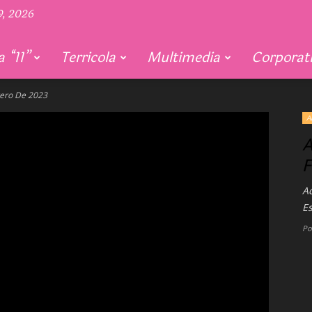
9, 2026
 “11”
Terricola
Multimedia
Corporat
rero De 2023
A
A
F
Ac
Es
Po