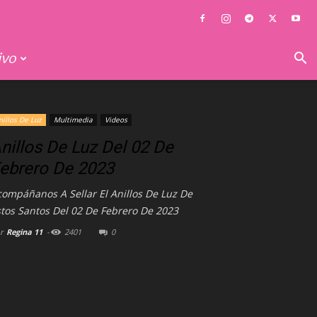
ivo
nillos De Luz
Multimedia
Videos
nillos De Luz Del 02 De
ebrero De 2023
ompáñanos A Sellar El Anillos De Luz De
tos Santos Del 02 De Febrero De 2023
r
Regina 11
-
2401
0