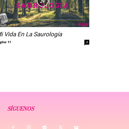
i Vida En La Saurología
gina 11
-
0
SÍGUENOS