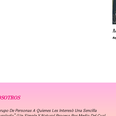
M
Re
OSOTROS
po De Personas A Quienes Les Interesó Una Sencilla
urología” (un Simple Y Natural Proceso Por Medio Del Cual