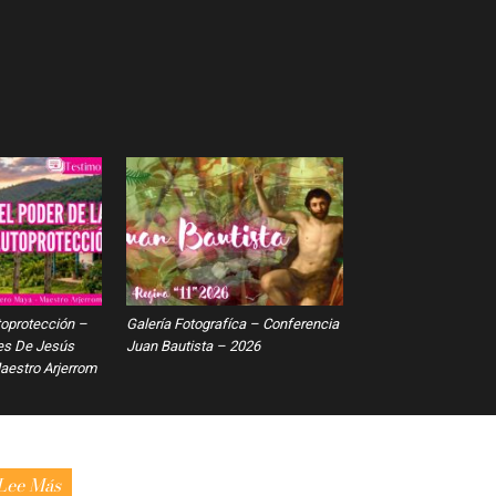
toprotección –
Galería Fotografíca – Conferencia
es De Jesús
Juan Bautista – 2026
estro Arjerrom
Lee Más