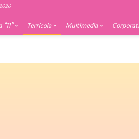
 2026
 “11”
Terricola
Multimedia
Corporat