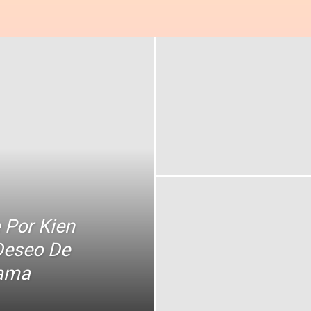
 Por Kien
Deseo De
rama