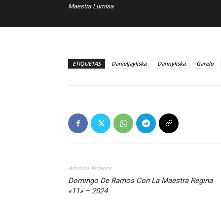
Maestra Lumisa
ETIQUETAS
Danieljayliska
Dannyliska
Garelo
Artículo Anterior
Domingo De Ramos Con La Maestra Regina
«11» – 2024