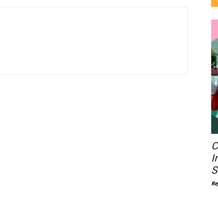
C
I
S
Re