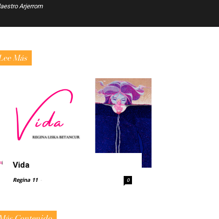
estro Arjerrom
Lee Más
Vida
Regina 11
-
0
Más Contenido