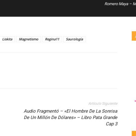
Romero Maya – Ma
Liskita
Magnetismo
Regina11
Saurología
Artículo Siguiente
Audio Fragmentó – «El Hombre De La Sonrisa
De Un Millón De Dólares» – Libro Pata Grande
Cap 3