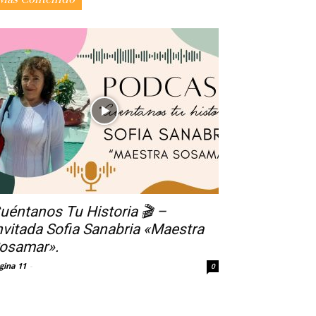
uéntanos Tu Historia 🎬 –
nvitada Sofia Sanabria «Maestra
osamar».
gina 11
-
0