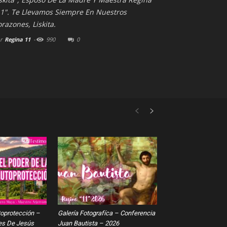
11". Te Llevamos Siempre En Nuestros
razones, Liskita.
r
Regina 11
-
990
0
toprotección –
Galería Fotografíca – Conferencia
es De Jesús
Juan Bautista – 2026