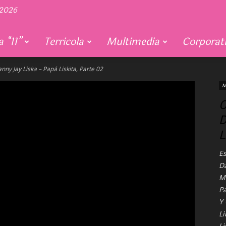
 2026
 “11”
Terricola
Multimedia
Corporat
y Jay Liska – Papá Liskita, Parte 02
M
C
D
L
E
Da
M
Pa
Y
L
Li