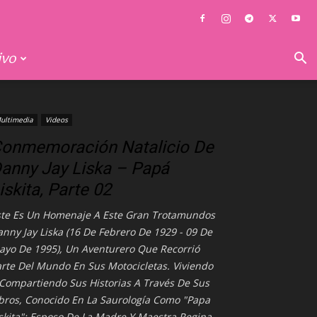
ivo
ultimedia
Videos
onmemoración Natalicio De
anny Jay Liska – Papá
iskita, Parte 02
ste Es Un Homenaje A Este Gran Trotamundos
nny Jay Liska (16 De Febrero De 1929 - 09 De
ayo De 1995), Un Aventurero Que Recorrió
rte Del Mundo En Sus Motocicletas. Viviendo
 Compartiendo Sus Historias A Través De Sus
ibros, Conocido En La Saurología Como "Papa
skita"; Esposo De La Madre Y Maestra Regina