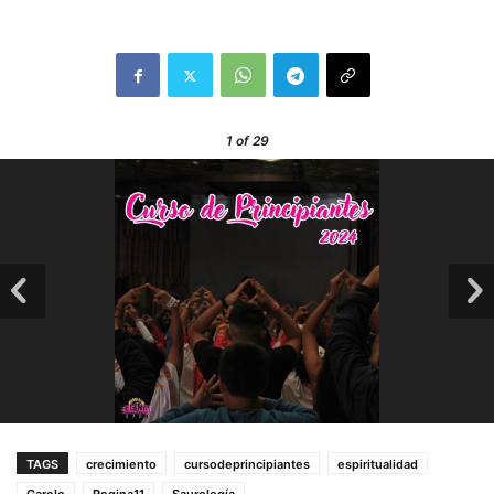
1
of 29
TAGS
crecimiento
cursodeprincipiantes
espiritualidad