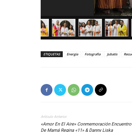
ETIQUETAS
Energia
Fotografia
Jubatis
Recu
Artículo Anterior
«Amor En El Aire» Conmemoración Encuentro
De Mamá Regina «11» & Danny Liska