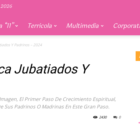
 2026
 “11”
Terricola
Multimedia
Corporat
tiados Y Padrinos – 2024
ica Jubatiados Y
agen, El Primer Paso De Crecimiento Espiritual,
De Sus Padrinos O Madrinas En Este Gran Paso.
2430
0