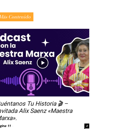
Más Contenido
uéntanos Tu Historia 🎬 –
nvitada Alix Saenz «Maestra
arxa».
gina 11
-
0