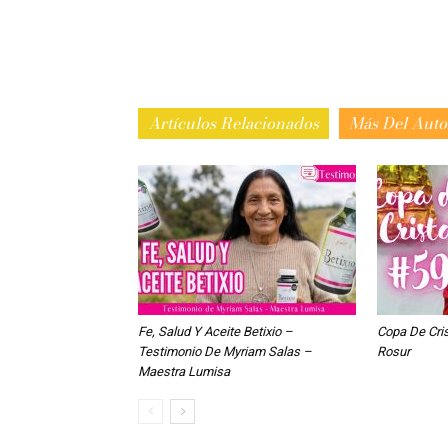
Artículos Relacionados
Más Del Auto
Fe, Salud Y Aceite Betixio –
Copa De Cri
Testimonio De Myriam Salas –
Rosur
Maestra Lumisa