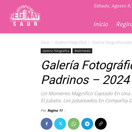
Regina
Sábado, Agosto 8,
11
Inicio
Regina
Inicio
Galeria Fotográfica
Galería Fotográfica Juba
Galeria Fotográfica
Multimedia
Galería Fotográf
Padrinos – 2024
Un Momento Magnifico Captado En Una Im
El Jubatis. Los Jubateados En Compañia 
Por
Regina 11
-