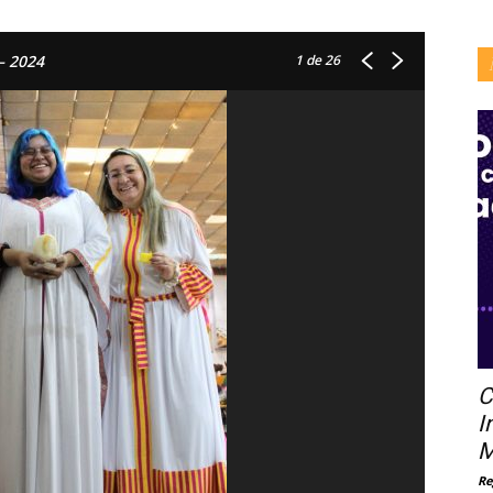
1
de 26
– 2024
C
I
M
Re