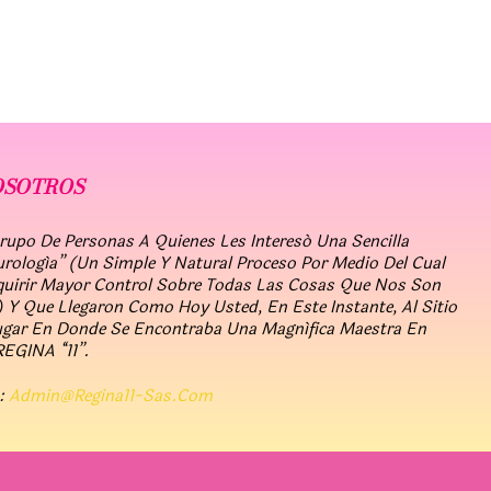
OSOTROS
po De Personas A Quienes Les Interesó Una Sencilla
urología” (un Simple Y Natural Proceso Por Medio Del Cual
quirir Mayor Control Sobre Todas Las Cosas Que Nos Son
 Y Que Llegaron Como Hoy Usted, En Este Instante, Al Sitio
ugar En Donde Se Encontraba Una Magnífica Maestra En
REGINA “11”.
:
Admin@regina11-Sas.com