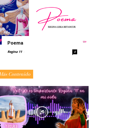
Poema
Regina 11
-
0
Más Contenido