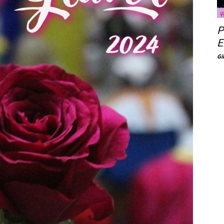
P
E
Gi