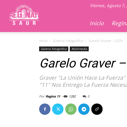
Regina
Viernes, Agosto 7,
11
Inicio
Regina
Inicio
Galeria Fotográfica
Garelo Graver – 2024
Galeria Fotográfica
Multimedia
Garelo Graver 
Graver "La Unión Hace La Fuerza"
"11" Nos Entrego La Fuerza Necesa
Por
Regina 11
-
1282
0