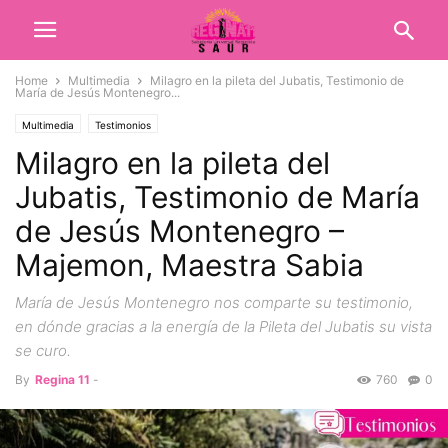
Home
Multimedia
Milagro en la pileta del Jubatis, Testimonio de
María de Jesús Montenegro...
Multimedia
Testimonios
Milagro en la pileta del
Jubatis, Testimonio de María
de Jesús Montenegro –
Majemon, Maestra Sabia
María de Jesús Montenegro nos comparte su testimonio,
en dónde gracias a la energía de la Pileta del Jubatis su vista
se curo.
By
Regina 11
-
760
0